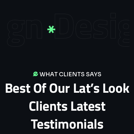
Design
W
WHAT CLIENTS SAYS
Best
Of
Our
Lat’s
Look
Clients
Latest
Testimonials