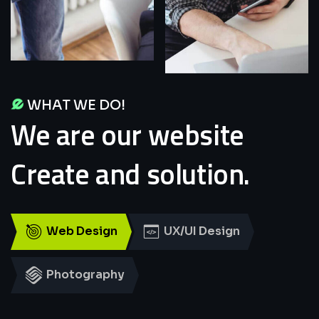
WHAT WE DO!
We
are
our
website
Create
and
solution.
Web Design
UX/UI Design
Photography