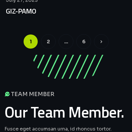
July 27, 2023
GIZ-PAMO
1
2
…
6
TEAM MEMBER
Our Team Member.
Fusce eget accumsan urna, id rhoncus tortor.