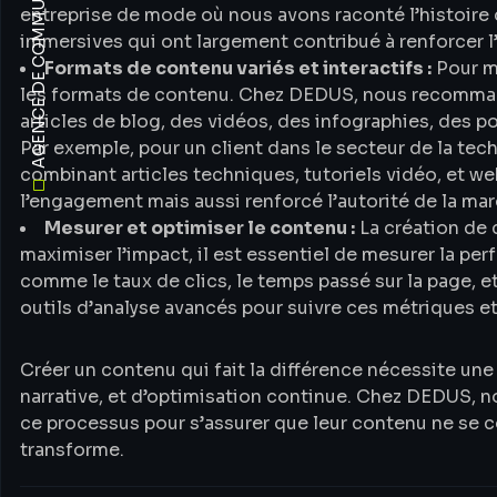
AGENCE DE COMMUNICATION GLOBALE
entreprise de mode où nous avons raconté l’histoire 
immersives qui ont largement contribué à renforcer 
Formats de contenu variés et interactifs :
Pour ma
les formats de contenu. Chez DEDUS, nous recomman
articles de blog, des vidéos, des infographies, des p
Par exemple, pour un client dans le secteur de la t
combinant articles techniques, tutoriels vidéo, et we
l’engagement mais aussi renforcé l’autorité de la m
Mesurer et optimiser le contenu :
La création de c
maximiser l’impact, il est essentiel de mesurer la pe
comme le taux de clics, le temps passé sur la page, 
outils d’analyse avancés pour suivre ces métriques et 
Créer un contenu qui fait la différence nécessite une
narrative, et d’optimisation continue. Chez DEDUS,
ce processus pour s’assurer que leur contenu ne se co
transforme.