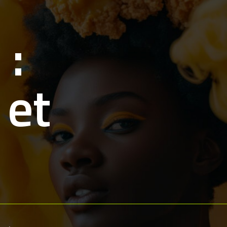
 :
 et