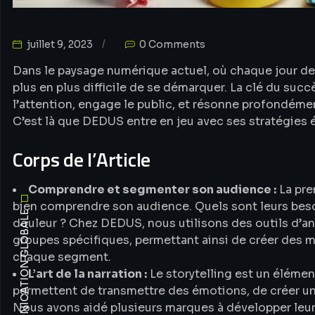
juillet 9, 2023
0 Comments
Dans le paysage numérique actuel, où chaque jour des
plus en plus difficile de se démarquer. La clé du suc
l’attention, engage le public, et résonne profondéme
C’est là que DEDUS entre en jeu avec ses stratégies 
Corps de l’Article
Comprendre et segmenter son audience :
La pre
bien comprendre son audience. Quels sont leurs besoin
douleur ? Chez DEDUS, nous utilisons des outils d’a
groupes spécifiques, permettant ainsi de créer des 
chaque segment.
L’art de la narration :
Le storytelling est un élément
permettent de transmettre des émotions, de créer u
Nous avons aidé plusieurs marques à développer leur 